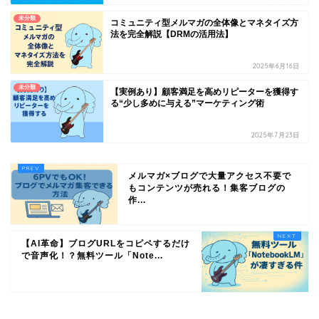
未分類
コミュニティ型メルマガの全体像とマネタイズ方
法を完全解説【DRMの活用法】
2025年6月16日
未分類
【実例あり】顧客満足を高めリピーターを獲得す
る“少し多めに与える”マーケティング術
2025年7月23日
メルマガ×ブログで大量アクセス不要で
もコンテンツが売れる！集客ブログの
作...
【AI革命】ブログURLをコピペするだけ
で音声化！？無料ツール「Note...