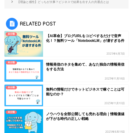
【理論と感性】どっちが大事？ビジネスで結果を出す人の共通点とは
RELATED POST
未分類
【AI革命】ブログURLをコピペするだけで音声
化！？無料ツール「NotebookLM」が凄すぎる件
2025年6月3日
未分類
情報発信のネタを集めて、あなた独自の情報発信
をする方法
2023年11月18日
未分類
無料の情報だけでネットビジネスで稼ぐことは可
能なのか？
2023年11月10日
未分類
ノウハウを全部公開しても売れる理由｜情報価値
が下がる時代の正しい戦略
2025年8月19日